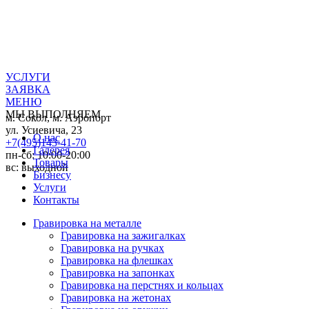
УСЛУГИ
ЗАЯВКА
МЕНЮ
МЫ ВЫПОЛНЯЕМ
м. Сокол, м. Аэропорт
ул. Усиевича, 23
О нас
+7(495)143-41-70
Галерея
пн-сб: 10:00-20:00
Товары
вс: выходной
Бизнесу
Услуги
Контакты
Гравировка на металле
Гравировка на зажигалках
Гравировка на ручках
Гравировка на флешках
Гравировка на запонках
Гравировка на перстнях и кольцах
Гравировка на жетонах