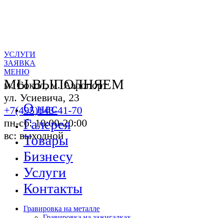
УСЛУГИ
ЗАЯВКА
МЕНЮ
МЫ ВЫПОЛНЯЕМ
м. Сокол, м. Аэропорт
ул. Усиевича, 23
О нас
+7(495)143-41-70
Галерея
пн-сб: 10:00-20:00
вс: выходной
Товары
Бизнесу
Услуги
Контакты
Гравировка на металле
Гравировка на зажигалках