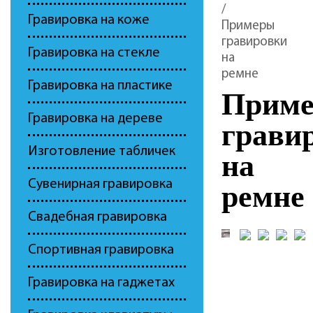
/
Гравировка на коже
Примеры
гравировки
Гравировка на стекле
на
ремне
Гравировка на пластике
Прим
Гравировка на дереве
грави
Изготовление табличек
на
Сувенирная гравировка
ремне
Свадебная гравировка
Спортивная гравировка
Гравировка на гаджетах